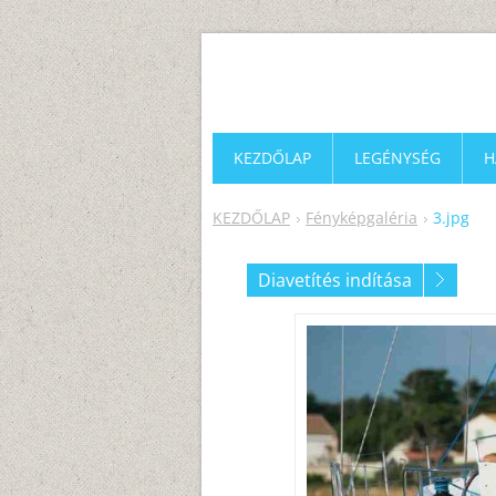
KEZDŐLAP
LEGÉNYSÉG
H
KEZDŐLAP
Fényképgaléria
3.jpg
Diavetítés indítása