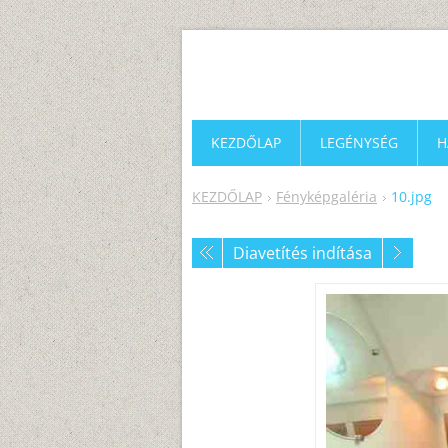
KEZDŐLAP
LEGÉNYSÉG
H
KEZDŐLAP
Fényképgaléria
10.jpg
Diavetítés indítása